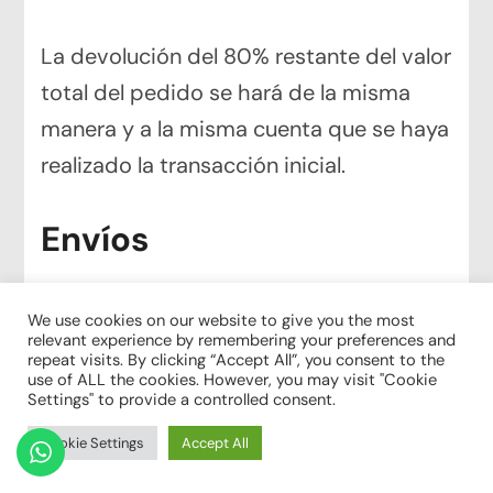
La devolución del 80% restante del valor
total del pedido se hará de la misma
manera y a la misma cuenta que se haya
realizado la transacción inicial.
Envíos
Las obras adquiridas serán enviadas y
We use cookies on our website to give you the most
entregadas al comprador por empresas
relevant experience by remembering your preferences and
repeat visits. By clicking “Accept All”, you consent to the
transportadoras propiedad de terceros.
use of ALL the cookies. However, you may visit "Cookie
Settings" to provide a controlled consent.
El comprador acepta las políticas de
entrega de dichas empresas
Cookie Settings
Accept All
transportadoras para el envío, entrega y