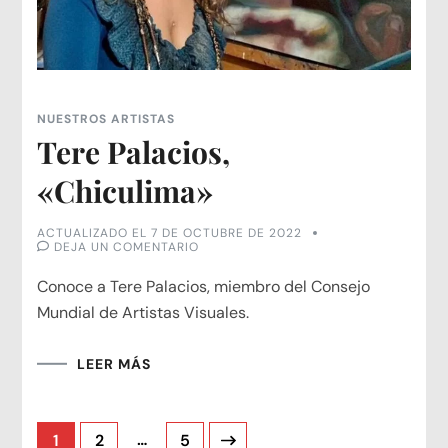
NUESTROS ARTISTAS
Tere Palacios,
«Chiculima»
ACTUALIZADO EL
7 DE OCTUBRE DE 2022
EN
DEJA UN COMENTARIO
TERE
PALACIOS,
Conoce a Tere Palacios, miembro del Consejo
«CHICULIMA»
Mundial de Artistas Visuales.
LEER MÁS
Paginación
Página
Página
…
Página
1
2
5