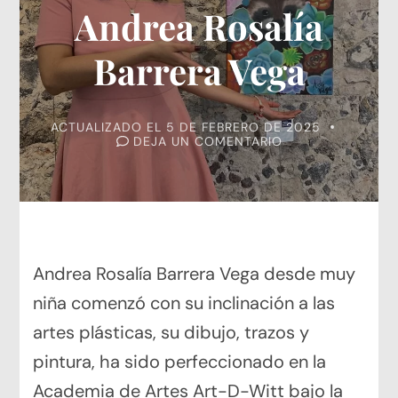
Andrea Rosalía
Barrera Vega
ACTUALIZADO EL
5 DE FEBRERO DE 2025
EN
DEJA UN COMENTARIO
ANDREA
ROSALÍA
BARRERA
VEGA
Andrea Rosalía Barrera Vega desde muy
niña comenzó con su inclinación a las
artes plásticas, su dibujo, trazos y
pintura, ha sido perfeccionado en la
Academia de Artes Art-D-Witt bajo la