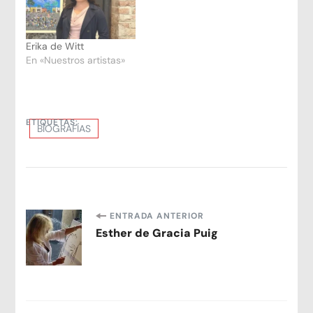
Erika de Witt
En «Nuestros artistas»
ETIQUETAS:
BIOGRAFÍAS
Navegación
ENTRADA ANTERIOR
Esther de Gracia Puig
de
entradas