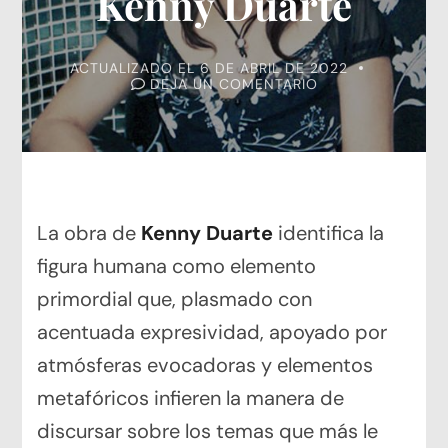
Kenny Duarte
ACTUALIZADO EL
6 DE ABRIL DE 2022
EN
DEJA UN COMENTARIO
KENNY
DUARTE
La obra de
Kenny Duarte
identifica la
figura humana como elemento
primordial que, plasmado con
acentuada expresividad, apoyado por
atmósferas evocadoras y elementos
metafóricos infieren la manera de
discursar sobre los temas que más le