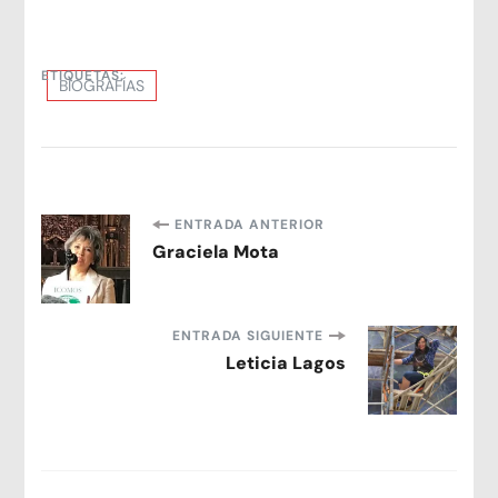
ETIQUETAS:
BIOGRAFÍAS
Navegación
ENTRADA ANTERIOR
Graciela Mota
de
entradas
ENTRADA SIGUIENTE
Leticia Lagos