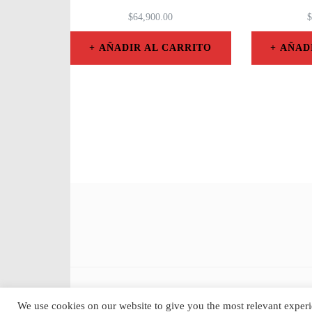
$
64,900.00
$
AÑADIR AL CARRITO
AÑAD
©2026 Consejo Mundial de Artistas Visuales | Creado 
We use cookies on our website to give you the most relevant experi
Themes
. Funciona con
WordPress
.
Políticas