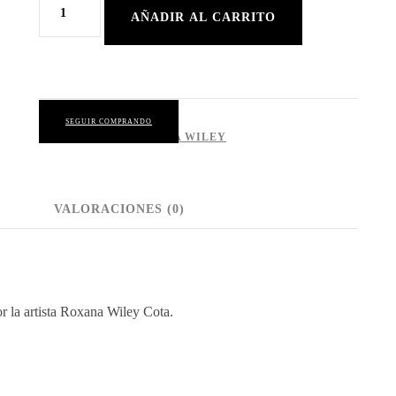
La
AÑADIR AL CARRITO
ciudad
de
la
alegría
SEGUIR COMPRANDO
CATEGORÍA:
ROXANA WILEY
cantidad
VALORACIONES (0)
or la artista Roxana Wiley Cota.