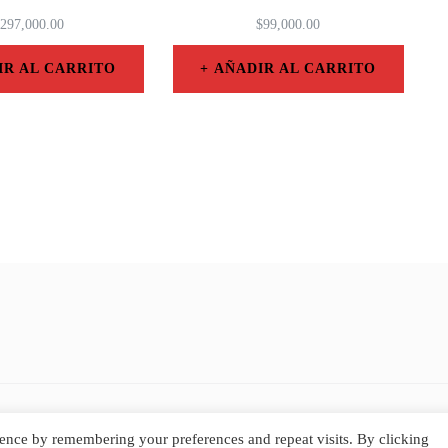
297,000.00
$
99,000.00
IR AL CARRITO
AÑADIR AL CARRITO
por
Daniel Méndez
&
Blossom eCommerce | Desarrollado por
Blossom
ence by remembering your preferences and repeat visits. By clicking