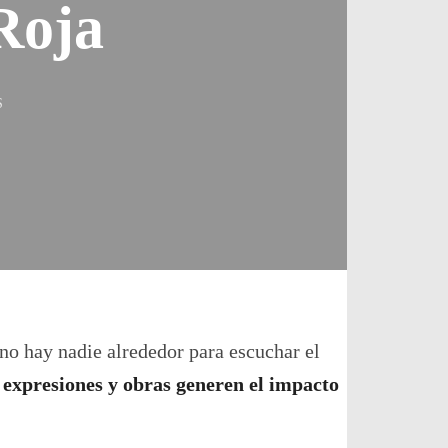
Roja
EN
S
ARTE
Y
DIFUSIÓN,
LAS
GRANDES
PASIONES
DE
LA
GATA
ROJA
 no hay nadie alrededor para escuchar el
s expresiones y obras generen el impacto