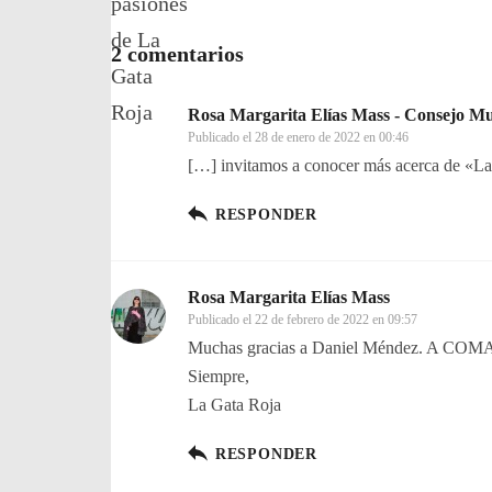
2 comentarios
Rosa Margarita Elías Mass - Consejo Mun
Publicado el
28 de enero de 2022 en 00:46
[…] invitamos a conocer más acerca de «La g
RESPONDER
Rosa Margarita Elías Mass
Publicado el
22 de febrero de 2022 en 09:57
Muchas gracias a Daniel Méndez. A COMAV. Y
Siempre,
La Gata Roja
RESPONDER