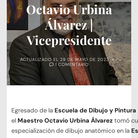
Octavio Urbina
Álvarez |
Vicepresidente
ACTUALIZADO EL
29 DE MAYO DE 2023
EN
1 COMENTARIO
OCTAVIO
URBINA
ÁLVAREZ
|
VICEPRESIDENTE
Egresado de la
Escuela de Dibujo y Pintura
el
Maestro Octavio Urbina Álvarez
tomó cu
especialización de dibujo anatómico en la
E