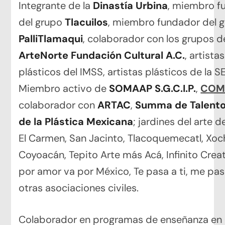
Integrante de la
Dinastía Urbina
, miembro f
del grupo
Tlacuilos
, miembro fundador del 
PalliTlamaqui
, colaborador con los grupos d
ArteNorte Fundación Cultural A.C.
, artistas
plásticos del IMSS, artistas plásticos de la SE
Miembro activo de
SOMAAP S.G.C.I.P.
,
COMA
colaborador con
ARTAC
,
Summa de Talent
de la Plástica Mexicana
; jardines del arte de
El Carmen, San Jacinto, Tlacoquemecatl, Xoc
Coyoacán, Tepito Arte más Acá, Infinito Creat
por amor va por México, Te pasa a ti, me pas
otras asociaciones civiles.
Colaborador en programas de enseñanza en