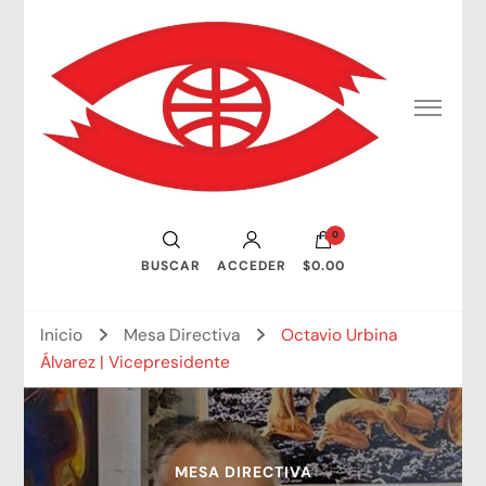
Consejo Mundial de Artistas Visuales
0
BUSCAR
ACCEDER
$0.00
Inicio
Mesa Directiva
Octavio Urbina
Álvarez | Vicepresidente
MESA DIRECTIVA