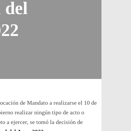
 del
022
EN
POSPUESTA
LA
PRIMERA
EXPOSICIÓN
DE
PINTURA
INTERNACIONAL
VIRTUAL
DEL
FESTIVAL
ocación de Mandato a realizarse el 10 de
DEL
AGUA
bierno realizar ningún tipo de acto o
2022
o a ejercer, se tomó la decisión de