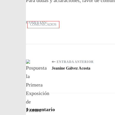
Para dudas y aclaraciones, favor de comun
ETIQUETAS:
COMUNICADOS
Navegación
ENTRADA ANTERIOR
Jeanine Gálvez Acosta
de
entradas
1 comentario