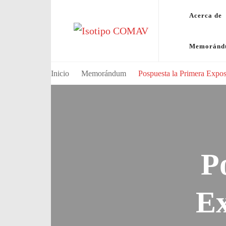
Acerca de
Consejo Mundial de Artistas Visuale
Memorán
Inicio
Memorándum
Pospuesta la Primera Exposi
P
Ex