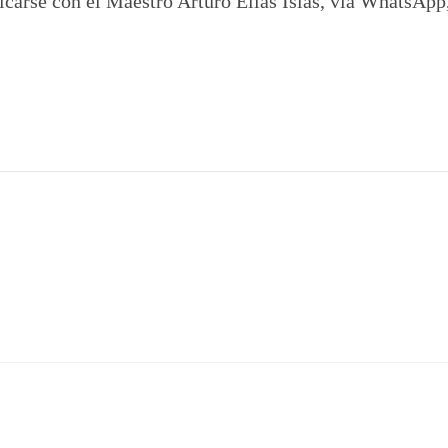
icarse con el Maestro Arturo Elías Islas, vía WhatsApp