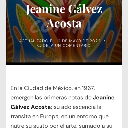
Jeanine Gálvez
Acosta
ACTUALIZADO EL
16 DE MAYO DE 2022
EN
DEJA UN COMENTARIO
JEANINE
GÁLVEZ
ACOSTA
En la Ciudad de México, en 1967,
emergen las primeras notas de
Jeanine
Gálvez Acosta
; su adolescencia la
transita en Europa, en un entorno que
nutre su gusto por el arte, sumado a su